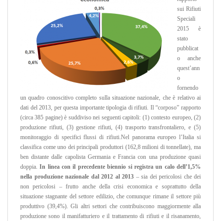
sui Rifiuti
Speciali
2015 è
stato
pubblicat
o anche
quest’ann
o
fornendo
un quadro conoscitivo completo sulla situazione nazionale, che è relativo ai
dati del 2013, per questa importante tipologia di rifiuti. Il “corposo” rapporto
(circa 385 pagine) è suddiviso nei seguenti capitoli: (1) contesto europeo, (2)
produzione rifiuti, (3) gestione rifiuti, (4) trasporto transfrontaliero, e (5)
monitoraggio di specifici flussi di rifiuti.Nel panorama europeo l’Italia si
classifica come uno dei principali produttori (162,8 milioni di tonnellate), ma
ben distante dalle capolista Germania e Francia con una produzione quasi
doppia.
In linea con il precedente biennio si registra un calo dell’1,5%
nella produzione nazionale dal 2012 al 2013
– sia dei pericolosi che dei
non pericolosi – frutto anche della crisi economica e soprattutto della
situazione stagnante del settore edilizio, che comunque rimane il settore più
produttivo (39,4%). Gli altri settori che contribuiscono maggiormente alla
produzione sono il manifatturiero e il trattamento di rifiuti e il risanamento,