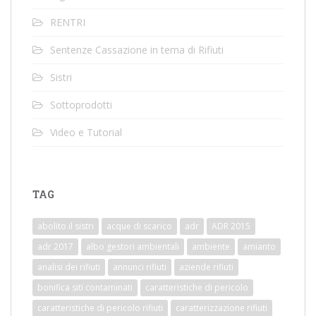
RENTRI
Sentenze Cassazione in tema di Rifiuti
Sistri
Sottoprodotti
Video e Tutorial
TAG
abolito il sistri
acque di scarico
adr
ADR 2015
adr 2017
albo gestori ambientali
ambiente
amianto
analisi dei rifiuti
annunci rifiuti
aziende rifiuti
bonifica siti contaminati
caratteristiche di pericolo
caratteristiche di pericolo rifiuti
caratterizzazione rifiuti