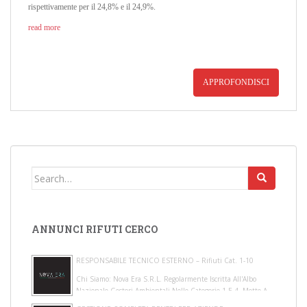
rispettivamente per il 24,8% e il 24,9%.
read more
APPROFONDISCI
Search for:
ANNUNCI RIFUTI CERCO
RESPONSABILE TECNICO ESTERNO – Rifiuti Cat. 1-10
Chi Siamo: Nova Era S.r.l. Regolarmente Iscritta All'Albo
Nazionale Gestori Ambientali Nelle Categorie 1 E 4, Mette A
Disposizione Di Gestori E Pro...