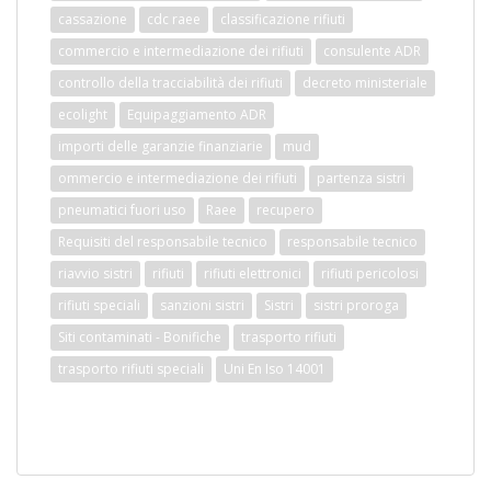
cassazione
cdc raee
classificazione rifiuti
commercio e intermediazione dei rifiuti
consulente ADR
controllo della tracciabilità dei rifiuti
decreto ministeriale
ecolight
Equipaggiamento ADR
importi delle garanzie finanziarie
mud
ommercio e intermediazione dei rifiuti
partenza sistri
pneumatici fuori uso
Raee
recupero
Requisiti del responsabile tecnico
responsabile tecnico
riavvio sistri
rifiuti
rifiuti elettronici
rifiuti pericolosi
rifiuti speciali
sanzioni sistri
Sistri
sistri proroga
Siti contaminati - Bonifiche
trasporto rifiuti
trasporto rifiuti speciali
Uni En Iso 14001