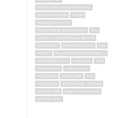
controllo della tracciabilità dei rifiuti
decreto ministeriale
ecolight
Equipaggiamento ADR
importi delle garanzie finanziarie
mud
ommercio e intermediazione dei rifiuti
partenza sistri
pneumatici fuori uso
Raee
recupero
Requisiti del responsabile tecnico
responsabile tecnico
riavvio sistri
rifiuti
rifiuti elettronici
rifiuti pericolosi
rifiuti speciali
sanzioni sistri
Sistri
sistri proroga
Siti contaminati - Bonifiche
trasporto rifiuti
trasporto rifiuti speciali
Uni En Iso 14001