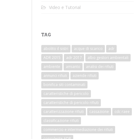
Video e Tutorial
TAG
abolito il sistri
acque di scarico
adr
ADR 2015
adr 2017
albo gestori ambientali
ambiente
amianto
analisi dei rifiuti
annunci rifiuti
aziende rifiuti
bonifica siti contaminati
caratteristiche di pericolo
caratteristiche di pericolo rifiuti
caratterizzazione rifiuti
cassazione
cdc raee
classificazione rifiuti
commercio e intermediazione dei rifiuti
consulente ADR