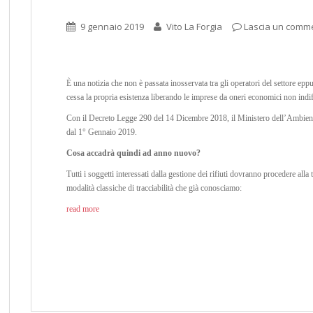
9 gennaio 2019
Vito La Forgia
Lascia un comm
È una notizia che non è passata inosservata tra gli operatori del settore epp
cessa la propria esistenza liberando le imprese da oneri economici non indif
Con il Decreto Legge 290 del 14 Dicembre 2018, il Ministero dell’Ambiente
dal 1° Gennaio 2019.
Cosa accadrà quindi ad anno nuovo?
Tutti i soggetti interessati dalla gestione dei rifiuti dovranno procedere alla tra
modalità classiche di tracciabilità che già conosciamo:
read more