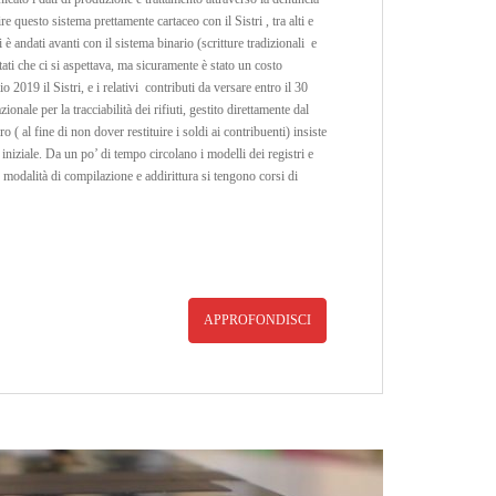
 questo sistema prettamente cartaceo con il Sistri , tra alti e
 è andati avanti con il sistema binario (scritture tradizionali e
ltati che ci si aspettava, ma sicuramente è stato un costo
io 2019 il Sistri, e i relativi contributi da versare entro il 30
onale per la tracciabilità dei rifiuti, gestito direttamente dal
 ( al fine di non dover restituire i soldi ai contribuenti) insiste
iziale. Da un po’ di tempo circolano i modelli dei registri e
 modalità di compilazione e addirittura si tengono corsi di
APPROFONDISCI