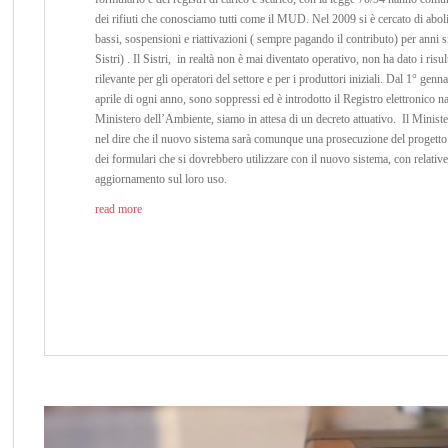
dei rifiuti che conosciamo tutti come il MUD. Nel 2009 si è cercato di abolire
bassi, sospensioni e riattivazioni ( sempre pagando il contributo) per anni si
Sistri) . Il Sistri, in realtà non è mai diventato operativo, non ha dato i risu
rilevante per gli operatori del settore e per i produttori iniziali. Dal 1° genna
aprile di ogni anno, sono soppressi ed è introdotto il Registro elettronico nazi
Ministero dell’Ambiente, siamo in attesa di un decreto attuativo. Il Ministero
nel dire che il nuovo sistema sarà comunque una prosecuzione del progetto in
dei formulari che si dovrebbero utilizzare con il nuovo sistema, con relative
aggiornamento sul loro uso.
read more