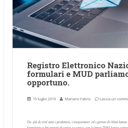
Registro Elettronico Nazio
formulari e MUD parliam
opportuno.
15 luglio 2019
Mariano Fabris
Lascia un comm
Da più di vent’anni i produttori, i trasportatori ed i gestori di rifiuti hanno 
formulario e dei registri di carico e scarico; con la legge 70/94 hanno comun