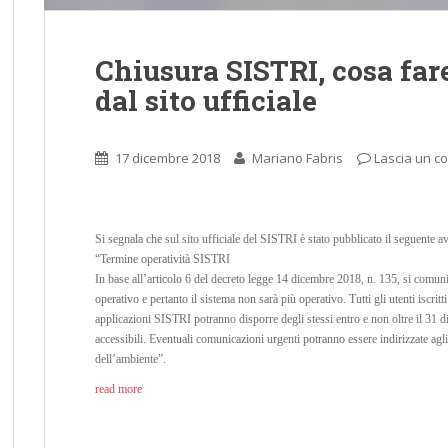
Chiusura SISTRI, cosa fare
dal sito ufficiale
17 dicembre 2018
Mariano Fabris
Lascia un 
Si segnala che sul sito ufficiale del SISTRI è stato pubblicato il seguente a
“Termine operatività SISTRI
In base all’articolo 6 del decreto legge 14 dicembre 2018, n. 135, si comun
operativo e pertanto il sistema non sarà più operativo. Tutti gli utenti iscrit
applicazioni SISTRI potranno disporre degli stessi entro e non oltre il 31 d
accessibili. Eventuali comunicazioni urgenti potranno essere indirizzate agl
dell’ambiente”.
read more