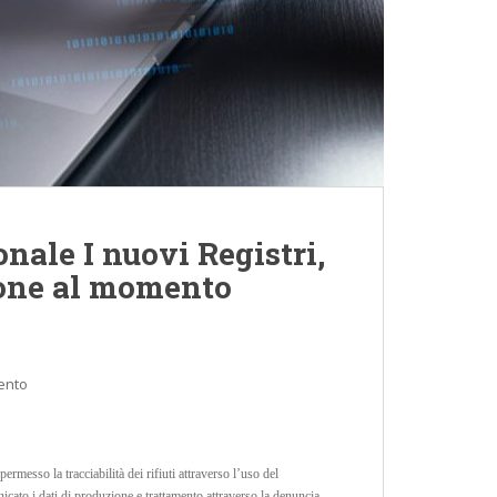
nale I nuovi Registri,
one al momento
ento
permesso la tracciabilità dei rifiuti attraverso l’uso del
icato i dati di produzione e trattamento attraverso la denuncia