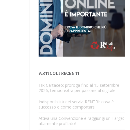
ARTICOLI RECENTI
FIR Cartaceo: proroga fino al 15 settembre
2026, tempo extra per passare al digitale
Indisponibilità dei servizi RENTRI: cosa è
successo e come comportarsi
Attiva una Convenzione e raggiungi un Target
altamente profilato!