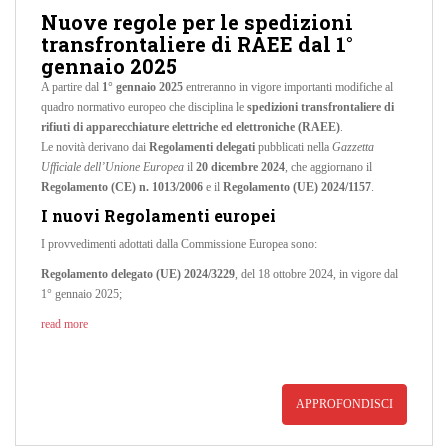
Nuove regole per le spedizioni
transfrontaliere di RAEE dal 1°
gennaio 2025
A partire dal
1° gennaio 2025
entreranno in vigore importanti modifiche al
quadro normativo europeo che disciplina le
spedizioni transfrontaliere di
rifiuti di apparecchiature elettriche ed elettroniche (RAEE)
.
Le novità derivano dai
Regolamenti delegati
pubblicati nella
Gazzetta
Ufficiale dell’Unione Europea
il
20 dicembre 2024
, che aggiornano il
Regolamento (CE) n. 1013/2006
e il
Regolamento (UE) 2024/1157
.
I nuovi Regolamenti europei
I provvedimenti adottati dalla Commissione Europea sono:
Regolamento delegato (UE) 2024/3229
, del 18 ottobre 2024, in vigore dal
1° gennaio 2025;
read more
APPROFONDISCI