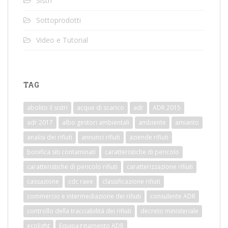
Sistri
Sottoprodotti
Video e Tutorial
TAG
abolito il sistri
acque di scarico
adr
ADR 2015
adr 2017
albo gestori ambientali
ambiente
amianto
analisi dei rifiuti
annunci rifiuti
aziende rifiuti
bonifica siti contaminati
caratteristiche di pericolo
caratteristiche di pericolo rifiuti
caratterizzazione rifiuti
cassazione
cdc raee
classificazione rifiuti
commercio e intermediazione dei rifiuti
consulente ADR
controllo della tracciabilità dei rifiuti
decreto ministeriale
ecolight
Equipaggiamento ADR