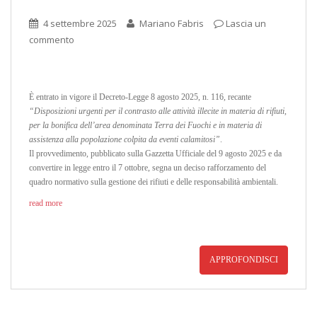
4 settembre 2025
Mariano Fabris
Lascia un
commento
È entrato in vigore il Decreto-Legge 8 agosto 2025, n. 116, recante
“Disposizioni urgenti per il contrasto alle attività illecite in materia di rifiuti,
per la bonifica dell’area denominata Terra dei Fuochi e in materia di
assistenza alla popolazione colpita da eventi calamitosi”
.
Il provvedimento, pubblicato sulla Gazzetta Ufficiale del 9 agosto 2025 e da
convertire in legge entro il 7 ottobre, segna un deciso rafforzamento del
quadro normativo sulla gestione dei rifiuti e delle responsabilità ambientali.
read more
APPROFONDISCI