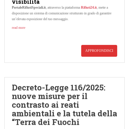
visibilità
PortaleRifiutiSpeciali.it
, attraverso la piattaforma
Rifiuti24.it
, mette a
disposizione un sistema di comunicazione strutturato in grado di garantire
un’elevata esposizione del tuo messaggio.
read more
APPROFONDISCI
Decreto-Legge 116/2025:
nuove misure per il
contrasto ai reati
ambientali e la tutela della
“Terra dei Fuochi