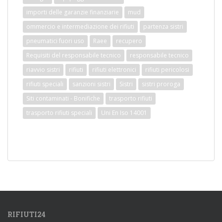
importi delle garanzie finanziarie
mud
ommercio e intermediazione dei rifiuti
partenza sistri
pneumatici fuori uso
Raee
recupero
Requisiti del responsabile tecnico
responsabile tecnico
riavvio sistri
rifiuti
rifiuti elettronici
rifiuti pericolosi
rifiuti speciali
sanzioni sistri
Sistri
sistri proroga
Siti contaminati - Bonifiche
trasporto rifiuti
trasporto rifiuti speciali
Uni En Iso 14001
RIFIUTI24