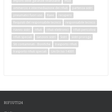
importi delle garanzie finanziarie
mud
ommercio e intermediazione dei rifiuti
partenza sistri
pneumatici fuori uso
Raee
recupero
Requisiti del responsabile tecnico
responsabile tecnico
riavvio sistri
rifiuti
rifiuti elettronici
rifiuti pericolosi
rifiuti speciali
sanzioni sistri
Sistri
sistri proroga
Siti contaminati - Bonifiche
trasporto rifiuti
trasporto rifiuti speciali
Uni En Iso 14001
RIFIUTI24