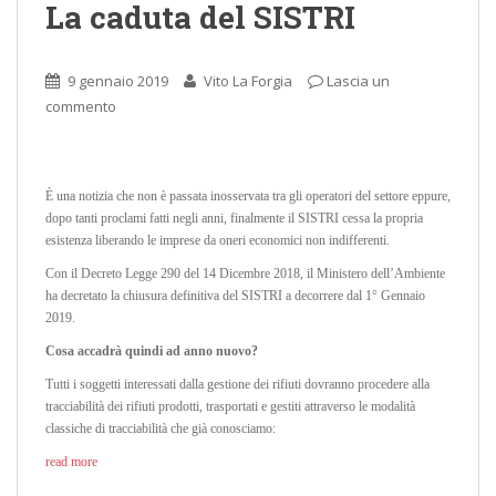
La caduta del SISTRI
9 gennaio 2019
Vito La Forgia
Lascia un
commento
È una notizia che non è passata inosservata tra gli operatori del settore eppure,
dopo tanti proclami fatti negli anni, finalmente il SISTRI cessa la propria
esistenza liberando le imprese da oneri economici non indifferenti.
Con il Decreto Legge 290 del 14 Dicembre 2018, il Ministero dell’Ambiente
ha decretato la chiusura definitiva del SISTRI a decorrere dal 1° Gennaio
2019.
Cosa accadrà quindi ad anno nuovo?
Tutti i soggetti interessati dalla gestione dei rifiuti dovranno procedere alla
tracciabilità dei rifiuti prodotti, trasportati e gestiti attraverso le modalità
classiche di tracciabilità che già conosciamo:
read more