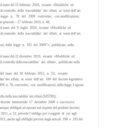
e del mare del 15 febbraio 2010, recante «Modifiche ed
 controllo della tracciabilita’ dei rifiuti, ai sensi dell’art.
reto-legge n. 78 del 2009 convertito, con modificazioni,
e generale – 27 febbraio 2010, n. 48;
 e del mare del 9 luglio 2010, recante «Modifiche ed
 controllo della tracciabilita’ dei rifiuti, ai sensi dell’art.
ni, dalla legge n. 102 del 2009″», pubblicato nella
 e del mare del 22 dicembre 2010, recante «Modifiche ed
 controllo della tracciabilita’ dei rifiuti», pubblicato nella
o e del mare del 18 febbraio 2011, n. 52, recante
ta’ dei rifiuti, ai sensi dell’art. 189 del decreto legislativo
9, n. 78, convertito, con modificazioni, dalla legge 3 agosto
o della tracciabilita’ dei rifiuti (SISTRI);
 del decreto ministeriale 17 dicembre 2009 e successive
munque obbligati ad operare nel rispetto del predetto decreto;
 2011, n. 52, prevede l’obbligo per i soggetti di cui agli
11, anche agli obblighi previsti dagli articoli 190 e 193 del