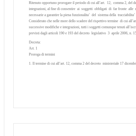
Ritenuto opportuno prorogare il periodo di cui all’art. 12, comma 2, del d
integrazioni, al fine di consentire ai soggetti obbligati di far fronte al
necessarie a garantire la piena funzionalita’ del sistema della tracciabi
Considerato che nelle more dello scadere del rispettivo termine di cui all’
successive modifiche e integrazioni, tutti i soggetti comunque tenuti all’i
previsti dagli articoli 190 e 193 del decreto legislativo 3 aprile 2006, n. 15
Decreta:
Art. 1
Proroga di termini
1. Il termine di cui all’art. 12, comma 2 del decreto ministeriale 17 dicem