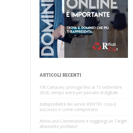
ARTICOLI RECENTI
FIR Cartaceo: proroga fino al 15 settembre
2026, tempo extra per passare al digitale
Indisponibilità dei servizi RENTRI: cosa è
successo e come comportarsi
Attiva una Convenzione e raggiungi un Target
altamente profilato!