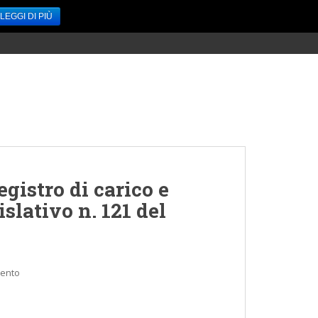
LEGGI DI PIÙ
HOME
SERVIZI
ACCEDI / REGISTRATI
CONTATTI
registro di carico e
islativo n. 121 del
mento