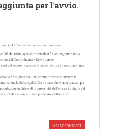
aggiunta per l’avvio.
 comincia il 1° settembre con le grandi imprese.
bilità dei rifiuti speciali e pericolosi è stato raggiunto ieri a
renditoriali Confindustria e Rete Imprese.
atori del settore ribadendo il valore del Sistri quale importante
tefania Prestigiacomo – nel comune intento di mettere in
ativa, tutela della legalità. Un sistema che è stato pensato per
modulazione in chiave di progressività dell’entrata in vigore del
ndere confidenza con le nuove procedure elettroniche”.
APPROFONDISCI