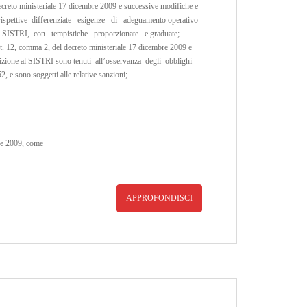
ecreto ministeriale 17 dicembre 2009 e successive modifiche e
le rispettive differenziate esigenze di adeguamento operativo
lita’ SISTRI, con tempistiche proporzionate e graduate;
art. 12, comma 2, del decreto ministeriale 17 dicembre 2009 e
scrizione al SISTRI sono tenuti all’osservanza degli obblighi
2, e sono soggetti alle relative sanzioni;
bre 2009, come
APPROFONDISCI