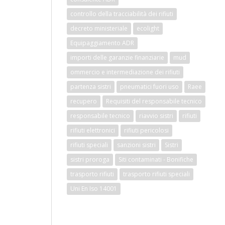
controllo della tracciabilità dei rifiuti
decreto ministeriale
ecolight
Equipaggiamento ADR
importi delle garanzie finanziarie
mud
ommercio e intermediazione dei rifiuti
partenza sistri
pneumatici fuori uso
Raee
recupero
Requisiti del responsabile tecnico
responsabile tecnico
riavvio sistri
rifiuti
rifiuti elettronici
rifiuti pericolosi
rifiuti speciali
sanzioni sistri
Sistri
sistri proroga
Siti contaminati - Bonifiche
trasporto rifiuti
trasporto rifiuti speciali
Uni En Iso 14001