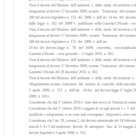
Visto il decreto del Ministro dell’ambiente e della tutela del territorio 
integrazioni al decreto 17 dicembre 2009, recante: “Istituzione del sistema di
189 del decreto legislativo n. 152 del 2006 e dell’art. 14-bis del dec
dalla legge n. 102 del 2009″», pubblicato nella Gazzetta Ufficiale – seri
Visto il decreto del Ministro dell’ambiente e della tutela del territorio
integrazioni al decreto 17 dicembre 2009, recante “Istituzione del sistema di
189 del decreto legislativo n. 152 del 2006 e dell’art.
14-bis del decreto-legge n. 78 del 2009, convertito, con modificazio
Gazzetta Ufficiale – serie generale – 13 luglio 2010, n. 161;
Visto il decreto del Ministro dell’ambiente e della tutela del territorio
integrazioni al decreto 17 dicembre 2009, recante l’istituzione del sistema di
Gazzetta Ufficiale del 28 dicembre 2010, n. 302;
Visto il decreto del Ministro dell’ambiente e della tutela del territori
«Regolamento recante istituzione del sistema di controllo della tracciabili
3 aprile 2006, n. 152 e dell’art. 14-bis del decreto-legge 1° luglio 200
2009, n. 102»;
Considerato che dal 1° ottobre 2010 e’ stato dato avvio al Sistema di controll
Considerato che dal 1° ottobre 2010 i soggetti di cui agli articoli 1 e 2
modifiche e integrazioni, a cui sono stati consegnati i dispositivi, sono co
Considerato che l’art. 28, comma 2, del decreto ministeriale del 18 febbraio
articoli 3, 4 e 5 del medesimo decreto di adempiere, fino al 31 maggio 20
decreto legislativo 3 aprile 2006, n. 152;