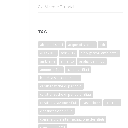
Video e Tutorial
TAG
abolito il sistri
acque di scarico
adr
ADR 2015
adr 2017
albo gestori ambientali
ambiente
amianto
analisi dei rifiuti
annunci rifiuti
aziende rifiuti
bonifica siti contaminati
caratteristiche di pericolo
caratteristiche di pericolo rifiuti
caratterizzazione rifiuti
cassazione
cdc raee
classificazione rifiuti
commercio e intermediazione dei rifiuti
consulente ADR