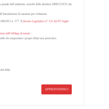
la penale dell’ambiente, nonché della direttiva 2009/123/CE che
ll’introduzione di sanzioni per violazioni.
 01/08/2011 n. 177 Il
decreto Legislativo n° 121 del 07/ luglio
ione dall’obbligo di tenuta
dili che trasportano i propri rifiuti non pericolosi.
ché della
APPROFONDISCI