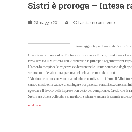
Sistri è proroga – Intesa r
28 maggio 2011
Lascia un commento
Intesa raggiunta per l’avvio del Sistri. Si
Una intesa per rimodulare l’entrata in funzione del Sistri, il sistema di traccia
tarda sera fra il Ministero dell’Ambiente e le principali organizzazioni imp
L’accordo recepisce le esigenze evidenziate nelle ultime settimane dagli oper
strumento di legalità e trasparenza nel delicato campo dei rifiuti.
“Abbiamo cercato e trovato una soluzione condivisa – afferma il Ministro S
campo un sistema capace di coniugare trasparenza, semplificazione amministr
agevolare il lavoro delle imprese non certo per complicarlo. Credo che la ri
Sistri sarà utile a collaudare al meglio il sistema e aiuterà le aziende a pre
read more