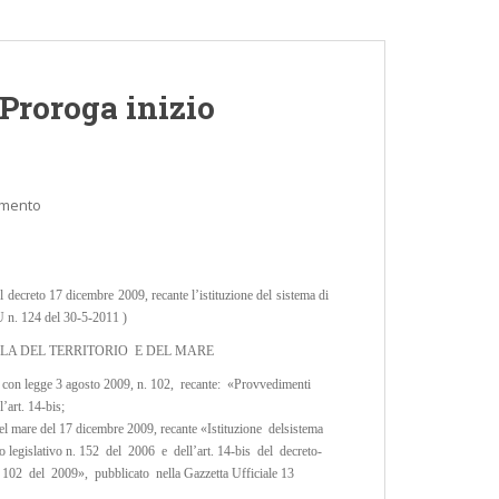
Proroga inizio
mmento
l decreto 17 dicembre 2009, recante l’istituzione del sistema di
GU n. 124 del 30-5-2011 )
ELA DEL TERRITORIO E DEL MARE
to, con legge 3 agosto 2009, n. 102, recante: «Provvedimenti
l’art. 14-bis;
 del mare del 17 dicembre 2009, recante «Istituzione delsistema
reto legislativo n. 152 del 2006 e dell’art. 14-bis del decreto-
02 del 2009», pubblicato nella Gazzetta Ufficiale 13