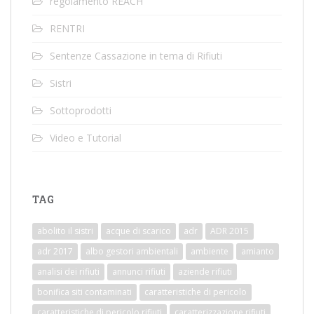
regolamento REACH
RENTRI
Sentenze Cassazione in tema di Rifiuti
Sistri
Sottoprodotti
Video e Tutorial
TAG
abolito il sistri
acque di scarico
adr
ADR 2015
adr 2017
albo gestori ambientali
ambiente
amianto
analisi dei rifiuti
annunci rifiuti
aziende rifiuti
bonifica siti contaminati
caratteristiche di pericolo
caratteristiche di pericolo rifiuti
caratterizzazione rifiuti