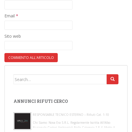
Email
*
Sito web
Search for:
ANNUNCI RIFUTI CERCO
RESPONSABILE TECNICO ESTERNO – Rifiuti Cat. 1-10
Chi Siamo: Nova Era S.r.l. Regolarmente Iscritta All'Albo
Nazionale Gestori Ambientali Nelle Categorie 1 E 4, Mette A