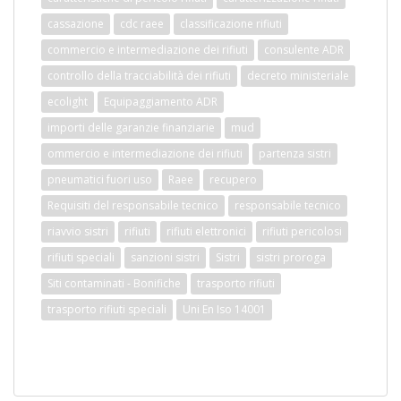
cassazione
cdc raee
classificazione rifiuti
commercio e intermediazione dei rifiuti
consulente ADR
controllo della tracciabilità dei rifiuti
decreto ministeriale
ecolight
Equipaggiamento ADR
importi delle garanzie finanziarie
mud
ommercio e intermediazione dei rifiuti
partenza sistri
pneumatici fuori uso
Raee
recupero
Requisiti del responsabile tecnico
responsabile tecnico
riavvio sistri
rifiuti
rifiuti elettronici
rifiuti pericolosi
rifiuti speciali
sanzioni sistri
Sistri
sistri proroga
Siti contaminati - Bonifiche
trasporto rifiuti
trasporto rifiuti speciali
Uni En Iso 14001