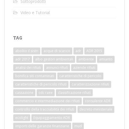
Sottoprodotti
Video e Tutorial
TAG
abolito il sistri
acque di scarico
adr
ADR 2015
adr 2017
albo gestori ambientali
ambiente
amianto
analisi dei rifiuti
annunci rifiuti
aziende rifiuti
bonifica siti contaminati
caratteristiche di pericolo
caratteristiche di pericolo rifiuti
caratterizzazione rifiuti
cassazione
cdc raee
classificazione rifiuti
commercio e intermediazione dei rifiuti
consulente ADR
controllo della tracciabilità dei rifiuti
decreto ministeriale
ecolight
Equipaggiamento ADR
importi delle garanzie finanziarie
mud