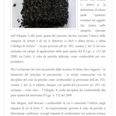
1, lettera a, la
definizione di rifiuto
quale “qualsiasi
sostanza od oggetto
che rientra nelle
categorie riportate
nell’Allegato A alla parte quarta del presente decreto (recante l’elenco delle
categorie di rifiuti) e di cui il detentore si disfi o abbia deciso o abbia
l’obbligo di disfarsi” – ha poi previsto (all’art. 185, comma 1, lett. l) che non
rientrano nel campo di applicazione della parte quarta del D.Lgs. n. 152 del
2006, tra l’altro, il coke da petrolio utilizzato come combustibile per uso
produttivo.
Ma l’esclusione del coke da petrolio dalla nozione di rifiuto deve leggersi – in
attuazione del principio di precauzione – in stretta connessione con la
disciplina del coke da petrolio come combustibile: la previsione dell’art. 185,
comma 1, lett. l), si saldava, dunque, con quella del successivo art. 293, che
richiama – come visto – l’Allegato X (sulla disciplina dei combustibili) alla
parte quinta del medesimo D.Lgs. n. 152 del 2006.
Tale allegato, nell’elencare i combustibili di cui è consentito l’utilizzo negli
impianti di cui al titolo 1^, ha espressamente previsto il coke da petrolio a
determinate condizioni: a) negli impianti di combustione con potenza termica