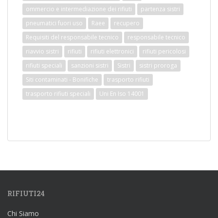
ommercio e intermediazione dei rifiuti
partenza sistri
pneumatici fuori uso
Raee
recupero
Requisiti del responsabile tecnico
responsabile tecnico
riavvio sistri
rifiuti
rifiuti elettronici
rifiuti pericolosi
rifiuti speciali
sanzioni sistri
Sistri
sistri proroga
Siti contaminati - Bonifiche
trasporto rifiuti
trasporto rifiuti speciali
Uni En Iso 14001
RIFIUTI24
Chi Siamo