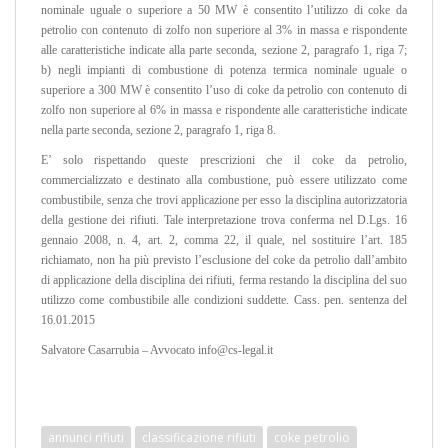
nominale uguale o superiore a 50 MW è consentito l’utilizzo di coke da
petrolio con contenuto di zolfo non superiore al 3% in massa e rispondente
alle caratteristiche indicate alla parte seconda, sezione 2, paragrafo 1, riga 7;
b) negli impianti di combustione di potenza termica nominale uguale o
superiore a 300 MW è consentito l’uso di coke da petrolio con contenuto di
zolfo non superiore al 6% in massa e rispondente alle caratteristiche indicate
nella parte seconda, sezione 2, paragrafo 1, riga 8.
E’ solo rispettando queste prescrizioni che il coke da petrolio,
commercializzato e destinato alla combustione, può essere utilizzato come
combustibile, senza che trovi applicazione per esso la disciplina autorizzatoria
della gestione dei rifiuti. Tale interpretazione trova conferma nel D.Lgs. 16
gennaio 2008, n. 4, art. 2, comma 22, il quale, nel sostituire l’art. 185
richiamato, non ha più previsto l’esclusione del coke da petrolio dall’ambito
di applicazione della disciplina dei rifiuti, ferma restando la disciplina del suo
utilizzo come combustibile alle condizioni suddette. Cass. pen. sentenza del
16.01.2015
Salvatore Casarrubia – Avvocato info@cs-legal.it
annunci rifiuti
classificazione rifiuti
coke petrolio