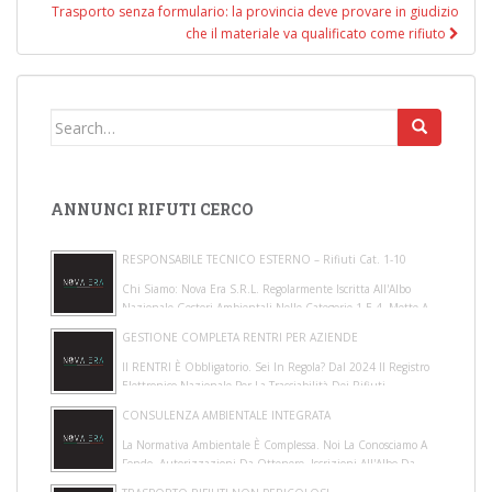
Trasporto senza formulario: la provincia deve provare in giudizio
che il materiale va qualificato come rifiuto
Search for:
ANNUNCI RIFUTI CERCO
RESPONSABILE TECNICO ESTERNO – Rifiuti Cat. 1-10
Chi Siamo: Nova Era S.r.l. Regolarmente Iscritta All'Albo
Nazionale Gestori Ambientali Nelle Categorie 1 E 4, Mette A
Disposizione Di Gestori E Pro...
GESTIONE COMPLETA RENTRI PER AZIENDE
Il RENTRI È Obbligatorio. Sei In Regola? Dal 2024 Il Registro
Elettronico Nazionale Per La Tracciabilità Dei Rifiuti
(RENTRI) È Operativo E Le Sca...
CONSULENZA AMBIENTALE INTEGRATA
La Normativa Ambientale È Complessa. Noi La Conosciamo A
Fondo. Autorizzazioni Da Ottenere, Iscrizioni All'Albo Da
Gestire, Adempimenti Sui Rifiuti ...