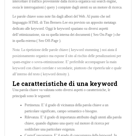
intercettare il traffico proveniente dalla ricerca organica sui search engine,
ossia le interrogazioni ( query ) compiute dagli utenti su un motore di ricerca.
Le parole chiave sono note fin dagli albori del Web. Al punto che nel
linguaggio HTML di Tim Berners-Lee era previsto un apposito metatags
dedicato alle keyword. Oggi le keyword spaziano su diversi aspetti
dell’ottimizzazione, sia su quella interna dei documenti ( Seo On-Page ) che
in quella esterna ( Seo Off-Page ).
Nota: La ripetizione delle parole chiave ( keyword stumming ) noi aiuta il
posizionamento organico ma espone il sito al rischio delle penalizzazioni per
spam-engine o sovra-ottimizzazione. E’ preferibile accompagnare la main
keyword con chiavi correlate e secondarie, piuttosto che ripeterla tale e quale
all’interno del testo ( keyword density ).
Le caratteristiche di una keyword
Una parola chiave va valutata sotto diversi aspetti o caratteristiche, le
principali sono le seguenti:
Pertinenza. E’ il grado di vicinanza della parola chiave a un
particolare significato, campo semantico o bisogno.
Rilevanza. E’ il grado di importanza attribuito dagli utenti alla parola
chiave, quando digitano una query sul motore di ricerca per
soddisfare una particolare esigenza.
Costo/Concorrenza. E’ il grado di concorrenza della keyword. In