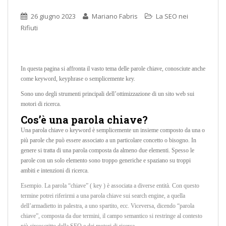
26 giugno 2023
Mariano Fabris
La SEO nei
Rifiuti
In questa pagina si affronta il vasto tema delle parole chiave, conosciute anche
come keyword, keyphrase o semplicemente key.
Sono uno degli strumenti principali dell’ottimizzazione di un sito web sui
motori di ricerca.
Cos’è una parola chiave?
Una parola chiave o keyword è semplicemente un insieme composto da una o
più parole che può essere associato a un particolare concetto o bisogno. In
genere si tratta di una parola composta da almeno due elementi. Spesso le
parole con un solo elemento sono troppo generiche e spaziano su troppi
ambiti e intenzioni di ricerca.
Esempio. La parola “chiave” ( key ) è associata a diverse entità. Con questo
termine potrei riferirmi a una parola chiave sui search engine, a quella
dell’armadietto in palestra, a uno spartito, ecc. Viceversa, dicendo “parola
chiave”, composta da due termini, il campo semantico si restringe al contesto
più circoscritto della SEO e dei motori di ricerca.