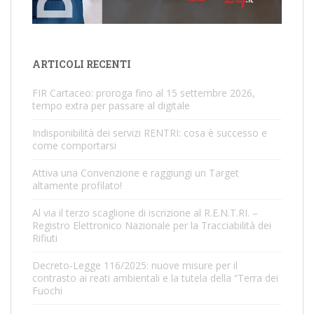
ARTICOLI RECENTI
FIR Cartaceo: proroga fino al 15 settembre 2026,
tempo extra per passare al digitale
Indisponibilità dei servizi RENTRI: cosa è successo e
come comportarsi
Attiva una Convenzione e raggiungi un Target
altamente profilato!
Al via il terzo scaglione di iscrizione al R.E.N.T.RI. –
Registro Elettronico Nazionale per la Tracciabilità dei
Rifiuti
Decreto-Legge 116/2025: nuove misure per il
contrasto ai reati ambientali e la tutela della “Terra dei
Fuochi