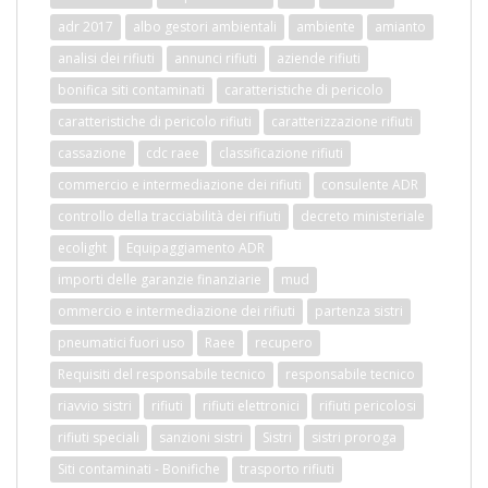
adr 2017
albo gestori ambientali
ambiente
amianto
analisi dei rifiuti
annunci rifiuti
aziende rifiuti
bonifica siti contaminati
caratteristiche di pericolo
caratteristiche di pericolo rifiuti
caratterizzazione rifiuti
cassazione
cdc raee
classificazione rifiuti
commercio e intermediazione dei rifiuti
consulente ADR
controllo della tracciabilità dei rifiuti
decreto ministeriale
ecolight
Equipaggiamento ADR
importi delle garanzie finanziarie
mud
ommercio e intermediazione dei rifiuti
partenza sistri
pneumatici fuori uso
Raee
recupero
Requisiti del responsabile tecnico
responsabile tecnico
riavvio sistri
rifiuti
rifiuti elettronici
rifiuti pericolosi
rifiuti speciali
sanzioni sistri
Sistri
sistri proroga
Siti contaminati - Bonifiche
trasporto rifiuti