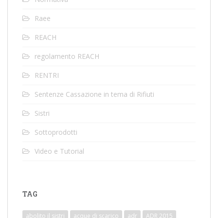
Raee
REACH
regolamento REACH
RENTRI
Sentenze Cassazione in tema di Rifiuti
Sistri
Sottoprodotti
Video e Tutorial
TAG
abolito il sistri
acque di scarico
adr
ADR 2015