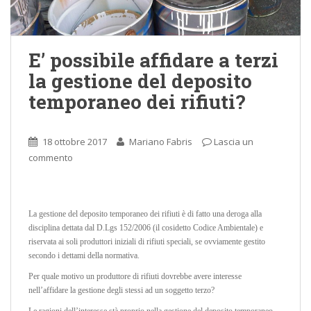
E’ possibile affidare a terzi
la gestione del deposito
temporaneo dei rifiuti?
18 ottobre 2017
Mariano Fabris
Lascia un
commento
La gestione del deposito temporaneo dei rifiuti è di fatto una deroga alla
disciplina dettata dal D.Lgs 152/2006 (il cosidetto Codice Ambientale) e
riservata ai soli produttori iniziali di rifiuti speciali, se ovviamente gestito
secondo i dettami della normativa.
Per quale motivo un produttore di rifiuti dovrebbe avere interesse
nell’affidare la gestione degli stessi ad un soggetto terzo?
Le ragioni dell’interesse stà proprio nella gestione del deposito temporaneo