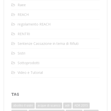
Raee
REACH
regolamento REACH
RENTRI
Sentenze Cassazione in tema di Rifiuti
Sistri
Sottoprodotti
Video e Tutorial
TAG
abolito il sistri
acque di scarico
adr
ADR 2015