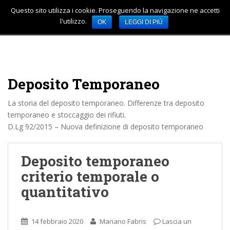
Questo sito utilizza i cookie. Proseguendo la navigazione ne accetti
TOGGLE
S
l'utilizzo.
OK
LEGGI DI PIÙ
k
i
p
t
o
Deposito Temporaneo
m
a
La storia del deposito temporaneo. Differenze tra deposito
i
temporaneo e stoccaggio dei rifiuti.
n
D.Lg 92/2015 – Nuova definizione di deposito temporaneo
c
o
Deposito temporaneo
n
t
criterio temporale o
e
quantitativo
n
t
14 febbraio 2020
Mariano Fabris
Lascia un