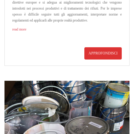
direttive europee e si adegua ai miglioramenti tecnologici che vengono
introdotti nei processi produttivi e di trattamento dei rifiuti. Per le imprese
spesso è difficile seguire tutti gli aggiornamenti, interpretare norme e
regolamenti ed applicarli alle proprie realtà produttive.
read more
APPROFONDISCI