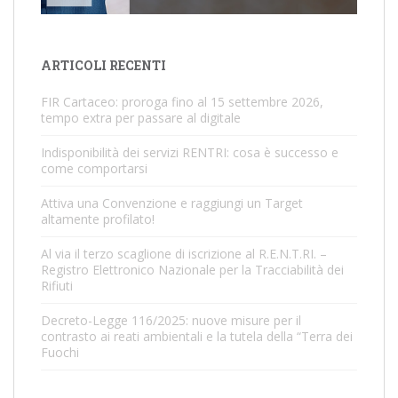
ARTICOLI RECENTI
FIR Cartaceo: proroga fino al 15 settembre 2026,
tempo extra per passare al digitale
Indisponibilità dei servizi RENTRI: cosa è successo e
come comportarsi
Attiva una Convenzione e raggiungi un Target
altamente profilato!
Al via il terzo scaglione di iscrizione al R.E.N.T.RI. –
Registro Elettronico Nazionale per la Tracciabilità dei
Rifiuti
Decreto-Legge 116/2025: nuove misure per il
contrasto ai reati ambientali e la tutela della “Terra dei
Fuochi