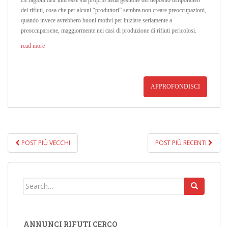
dei rifiuti, cosa che per alcuni “produttori” sembra non creare preoccupazioni,
quando invece avrebbero buoni motivi per iniziare seriamente a
preoccuparsene, maggiormente nei casi di produzione di rifiuti pericolosi.
read more
APPROFONDISCI
POST PIÙ VECCHI
POST PIÙ RECENTI
NAVIGAZIONE POST
Search for:
ANNUNCI RIFUTI CERCO