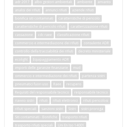
adr 2017
albo gestori ambientali
ambiente
amianto
analisi dei rifiuti
annunci rifiuti
aziende rifiuti
bonifica siti contaminati
caratteristiche di pericolo
caratteristiche di pericolo rifiuti
caratterizzazione rifiuti
cassazione
cdc raee
classificazione rifiuti
commercio e intermediazione dei rifiuti
consulente ADR
controllo della tracciabilità dei rifiuti
decreto ministeriale
ecolight
Equipaggiamento ADR
importi delle garanzie finanziarie
mud
ommercio e intermediazione dei rifiuti
partenza sistri
pneumatici fuori uso
Raee
recupero
Requisiti del responsabile tecnico
responsabile tecnico
riavvio sistri
rifiuti
rifiuti elettronici
rifiuti pericolosi
rifiuti speciali
sanzioni sistri
Sistri
sistri proroga
Siti contaminati - Bonifiche
trasporto rifiuti
trasporto rifiuti speciali
Uni En Iso 14001