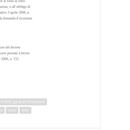
e al Sistri ai sensi
zioni, o all’obbligo di
lativo 3 aprile 2006, n.
 la domanda d’iscrizione
gore del decreto
ssere prestate a favore
e 2006, n. 152.
ti delle garanzie finanziarie
co
rifiuti
Sistri