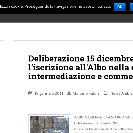
lizza i cookie. Proseguendo la navigazione ne accetti l'utilizzo.
OK
Deliberazione 15 dicembre 
l’iscrizione all’Albo nella
intermediazione e commerc
19 gennaio 2011
Mariano Fabris
News Ambie
ALBO NAZIONALE GESTORI AMBI
Deliberazione 15 dicembre 2010
Criteri per l’iscrizione all’Albo nella cate