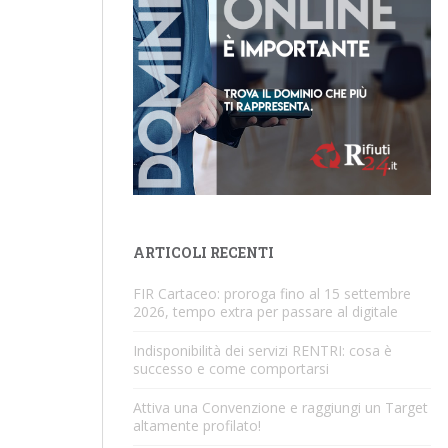
ARTICOLI RECENTI
FIR Cartaceo: proroga fino al 15 settembre
2026, tempo extra per passare al digitale
Indisponibilità dei servizi RENTRI: cosa è
successo e come comportarsi
Attiva una Convenzione e raggiungi un Target
altamente profilato!