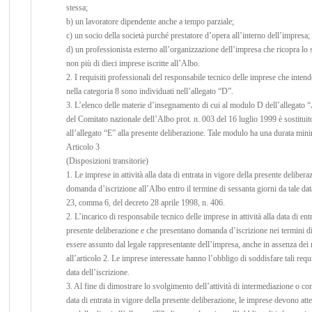
stessa;
b) un lavoratore dipendente anche a tempo parziale;
c) un socio della società purché prestatore d’opera all’interno dell’impresa;
d) un professionista esterno all’organizzazione dell’impresa che ricopra lo 
non più di dieci imprese iscritte all’Albo.
2. I requisiti professionali del responsabile tecnico delle imprese che inten
nella categoria 8 sono individuati nell’allegato “D”.
3. L’elenco delle materie d’insegnamento di cui al modulo D dell’allegato “
del Comitato nazionale dell’Albo prot. n. 003 del 16 luglio 1999 è sostituito
all’allegato “E” alla presente deliberazione. Tale modulo ha una durata mini
Articolo 3
(Disposizioni transitorie)
1. Le imprese in attività alla data di entrata in vigore della presente deliber
domanda d’iscrizione all’Albo entro il termine di sessanta giorni da tale data
23, comma 6, del decreto 28 aprile 1998, n. 406.
2. L’incarico di responsabile tecnico delle imprese in attività alla data di ent
presente deliberazione e che presentano domanda d’iscrizione nei termini d
essere assunto dal legale rappresentante dell’impresa, anche in assenza dei r
all’articolo 2. Le imprese interessate hanno l’obbligo di soddisfare tali requi
data dell’iscrizione.
3. Al fine di dimostrare lo svolgimento dell’attività di intermediazione o com
data di entrata in vigore della presente deliberazione, le imprese devono attes