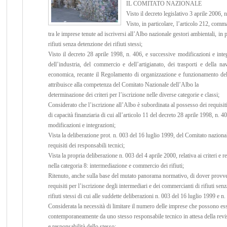
IL COMITATO NAZIONALE
Visto il decreto legislativo 3 aprile 2006, 
Visto, in particolare, l’articolo 212, comm
tra le imprese tenute ad iscriversi all’Albo nazionale gestori ambientali, i
rifiuti senza detenzione dei rifiuti stessi;
Visto il decreto 28 aprile 1998, n. 406, e successive modificazioni e inte
dell’industria, del commercio e dell’artigianato, dei trasporti e della 
economica, recante il Regolamento di organizzazione e funzionamento dell’A
attribuisce alla competenza del Comitato Nazionale dell’Albo la
determinazione dei criteri per
l’iscrizione nelle diverse categorie e classi;
Considerato che l’iscrizione all’Albo è subordinata al possesso dei requisiti
di capacità finanziaria di cui all’articolo 11 del decreto 28 aprile 1998, n. 4
modificazioni e integrazioni;
Vista la deliberazione prot. n. 003 del 16 luglio 1999, del Comitato nazional
requisiti dei responsabili tecnici;
Vista la propria deliberazione n. 003 del 4 aprile 2000, relativa ai criteri e re
nella categoria 8: intermediazione e commercio dei rifiuti;
Ritenuto, anche sulla base del mutato panorama normativo, di dover provved
requisiti per l’iscrizione degli intermediari e dei commercianti di rifiuti sen
rifiuti stessi di cui alle suddette deliberazioni n. 003 del 16 luglio 1999 e n
Considerata la necessità di limitare il numero delle imprese che possono ess
contemporaneamente da uno stesso responsabile tecnico in attesa della rev
e responsabilità dello stesso;