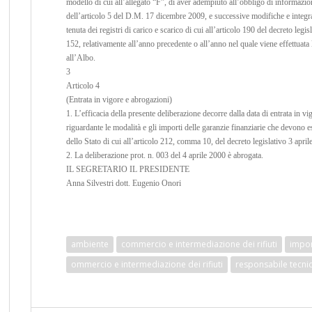
modello di cui all’allegato “F”, di aver adempiuto all’obbligo di informazion
dell’articolo 5 del D.M. 17 dicembre 2009, e successive modifiche e integra
tenuta dei registri di carico e scarico di cui all’articolo 190 del decreto legis
152, relativamente all’anno precedente o all’anno nel quale viene effettuata
all’Albo.
3
Articolo 4
(Entrata in vigore e abrogazioni)
1. L’efficacia della presente deliberazione decorre dalla data di entrata in vi
riguardante le modalità e gli importi delle garanzie finanziarie che devono e
dello Stato di cui all’articolo 212, comma 10, del decreto legislativo 3 april
2. La deliberazione prot. n. 003 del 4 aprile 2000 è abrogata.
IL SEGRETARIO IL PRESIDENTE
Anna Silvestri dott. Eugenio Onori
ambiente
commercio e intermediazione dei rifiuti
impor
ommercio e intermediazione dei rifiuti
responsabile tecni