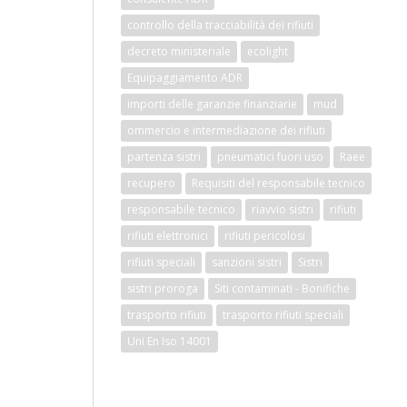
controllo della tracciabilità dei rifiuti
decreto ministeriale
ecolight
Equipaggiamento ADR
importi delle garanzie finanziarie
mud
ommercio e intermediazione dei rifiuti
partenza sistri
pneumatici fuori uso
Raee
recupero
Requisiti del responsabile tecnico
responsabile tecnico
riavvio sistri
rifiuti
rifiuti elettronici
rifiuti pericolosi
rifiuti speciali
sanzioni sistri
Sistri
sistri proroga
Siti contaminati - Bonifiche
trasporto rifiuti
trasporto rifiuti speciali
Uni En Iso 14001