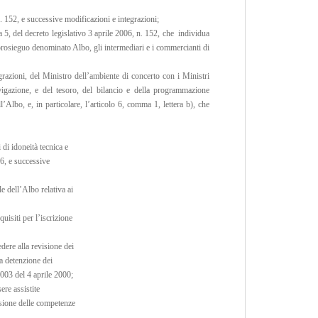
n. 152, e successive modificazioni e integrazioni;
a 5, del decreto legislativo 3 aprile 2006, n. 152, che individua
n prosieguo denominato Albo, gli intermediari e i commercianti di
grazioni, del Ministro dell’ambiente di concerto con i Ministri
navigazione, e del tesoro, del bilancio e della programmazione
lbo, e, in particolare, l’articolo 6, comma 1, lettera b), che
 di idoneità tecnica e
06, e successive
e dell’Albo relativa ai
quisiti per l’iscrizione
ere alla revisione dei
za detenzione dei
. 003 del 4 aprile 2000;
ere assistite
isione delle competenze