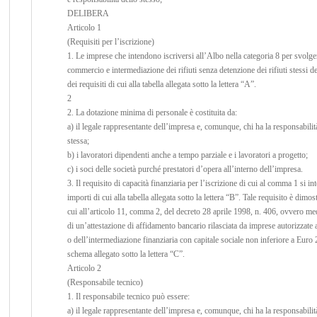
DELIBERA
Articolo 1
(Requisiti per l’iscrizione)
1. Le imprese che intendono iscriversi all’Albo nella categoria 8 per svolgere
commercio e intermediazione dei rifiuti senza detenzione dei rifiuti stessi 
dei requisiti di cui alla tabella allegata sotto la lettera “A”.
2
2. La dotazione minima di personale è costituita da:
a) il legale rappresentante dell’impresa e, comunque, chi ha la responsabilità
stessa;
b) i lavoratori dipendenti anche a tempo parziale e i lavoratori a progetto;
c) i soci delle società purché prestatori d’opera all’interno dell’impresa.
3. Il requisito di capacità finanziaria per l’iscrizione di cui al comma 1 si i
importi di cui alla tabella allegata sotto la lettera “B”. Tale requisito è dimo
cui all’articolo 11, comma 2, del decreto 28 aprile 1998, n. 406, ovvero me
di un’attestazione di affidamento bancario rilasciata da imprese autorizzate a
o dell’intermediazione finanziaria con capitale sociale non inferiore a Eur
schema allegato sotto la lettera “C”.
Articolo 2
(Responsabile tecnico)
1. Il responsabile tecnico può essere:
a) il legale rappresentante dell’impresa e, comunque, chi ha la responsabilità