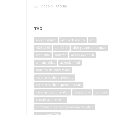
Video e Tutorial
TAG
abolito il sistri
acque di scarico
adr
ADR 2015
adr 2017
albo gestori ambientali
ambiente
amianto
analisi dei rifiuti
annunci rifiuti
aziende rifiuti
bonifica siti contaminati
caratteristiche di pericolo
caratteristiche di pericolo rifiuti
caratterizzazione rifiuti
cassazione
cdc raee
classificazione rifiuti
commercio e intermediazione dei rifiuti
consulente ADR