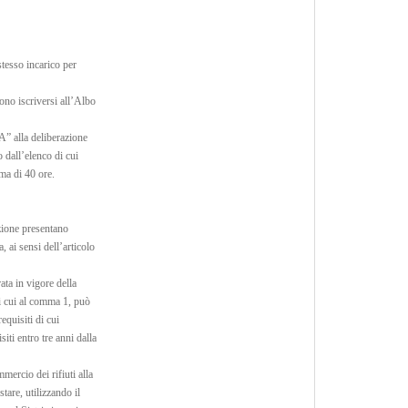
stesso incarico per
dono iscriversi all’Albo
A” alla deliberazione
 dall’elenco di cui
ma di 40 ore.
azione presentano
, ai sensi dell’articolo
rata in vigore della
i cui al comma 1, può
equisiti di cui
siti entro tre anni dalla
mercio dei rifiuti alla
tare, utilizzando il