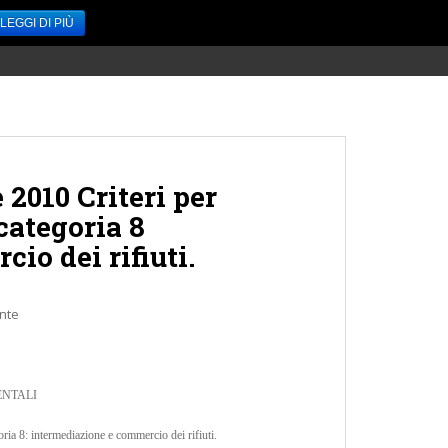
LEGGI DI PIÙ
HOME
SERVIZI
ACCEDI / REGISTRATI
CONTATTI
2010 Criteri per
 categoria 8
io dei rifiuti.
nte
ENTALI
goria 8: intermediazione e commercio dei rifiuti.