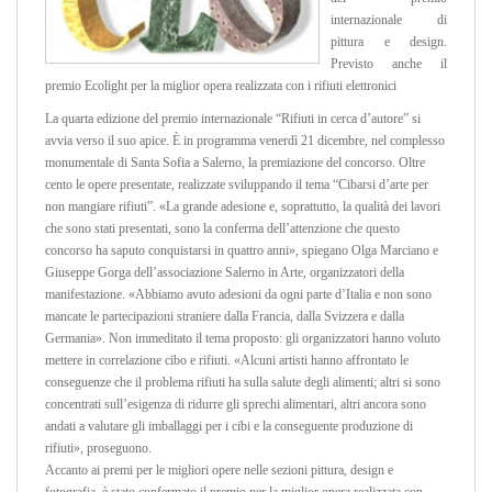
internazionale di
pittura e design.
Previsto anche il
premio Ecolight per la miglior opera realizzata con i rifiuti elettronici
La quarta edizione del premio internazionale “Rifiuti in cerca d’autore” si
avvia verso il suo apice. È in programma venerdì 21 dicembre, nel complesso
monumentale di Santa Sofia a Salerno, la premiazione del concorso. Oltre
cento le opere presentate, realizzate sviluppando il tema “Cibarsi d’arte per
non mangiare rifiuti”. «La grande adesione e, soprattutto, la qualità dei lavori
che sono stati presentati, sono la conferma dell’attenzione che questo
concorso ha saputo conquistarsi in quattro anni», spiegano Olga Marciano e
Giuseppe Gorga dell’associazione Salerno in Arte, organizzatori della
manifestazione. «Abbiamo avuto adesioni da ogni parte d’Italia e non sono
mancate le partecipazioni straniere dalla Francia, dalla Svizzera e dalla
Germania». Non immeditato il tema proposto: gli organizzatori hanno voluto
mettere in correlazione cibo e rifiuti. «Alcuni artisti hanno affrontato le
conseguenze che il problema rifiuti ha sulla salute degli alimenti; altri si sono
concentrati sull’esigenza di ridurre gli sprechi alimentari, altri ancora sono
andati a valutare gli imballaggi per i cibi e la conseguente produzione di
rifiuti», proseguono.
Accanto ai premi per le migliori opere nelle sezioni pittura, design e