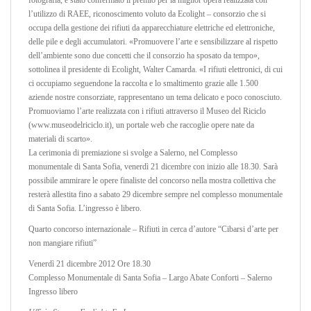
fotografia, è stato confermato il premio per la miglior opera realizzata con
l’utilizzo di RAEE, riconoscimento voluto da Ecolight – consorzio che si
occupa della gestione dei rifiuti da apparecchiature elettriche ed elettroniche,
delle pile e degli accumulatori. «Promuovere l’arte e sensibilizzare al rispetto
dell’ambiente sono due concetti che il consorzio ha sposato da tempo»,
sottolinea il presidente di Ecolight, Walter Camarda. «I rifiuti elettronici, di cui
ci occupiamo seguendone la raccolta e lo smaltimento grazie alle 1.500
aziende nostre consorziate, rappresentano un tema delicato e poco conosciuto.
Promuoviamo l’arte realizzata con i rifiuti attraverso il Museo del Riciclo
(www.museodelriciclo.it), un portale web che raccoglie opere nate da
materiali di scarto».
La cerimonia di premiazione si svolge a Salerno, nel Complesso
monumentale di Santa Sofia, venerdì 21 dicembre con inizio alle 18.30. Sarà
possibile ammirare le opere finaliste del concorso nella mostra collettiva che
resterà allestita fino a sabato 29 dicembre sempre nel complesso monumentale
di Santa Sofia. L’ingresso è libero.
Quarto concorso internazionale – Rifiuti in cerca d’autore “Cibarsi d’arte per
non mangiare rifiuti”
Venerdì 21 dicembre 2012 Ore 18.30
Complesso Monumentale di Santa Sofia – Largo Abate Conforti – Salerno
Ingresso libero