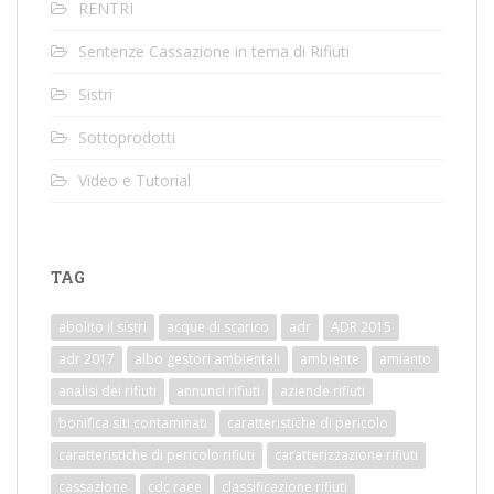
RENTRI
Sentenze Cassazione in tema di Rifiuti
Sistri
Sottoprodotti
Video e Tutorial
TAG
abolito il sistri
acque di scarico
adr
ADR 2015
adr 2017
albo gestori ambientali
ambiente
amianto
analisi dei rifiuti
annunci rifiuti
aziende rifiuti
bonifica siti contaminati
caratteristiche di pericolo
caratteristiche di pericolo rifiuti
caratterizzazione rifiuti
cassazione
cdc raee
classificazione rifiuti