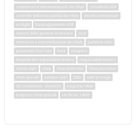
commercio e intermediazione dei rifiuti
consulente ADR
controllo della tracciabilità dei rifiuti
decreto ministeriale
ecolight
Equipaggiamento ADR
importi delle garanzie finanziarie
mud
ommercio e intermediazione dei rifiuti
partenza sistri
pneumatici fuori uso
Raee
recupero
Requisiti del responsabile tecnico
responsabile tecnico
riavvio sistri
rifiuti
rifiuti elettronici
rifiuti pericolosi
rifiuti speciali
sanzioni sistri
Sistri
sistri proroga
Siti contaminati - Bonifiche
trasporto rifiuti
trasporto rifiuti speciali
Uni En Iso 14001