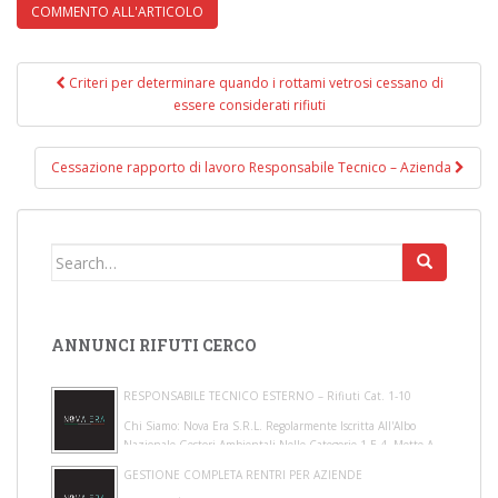
Criteri per determinare quando i rottami vetrosi cessano di
Navigazione post
essere considerati rifiuti
Cessazione rapporto di lavoro Responsabile Tecnico – Azienda
Search for:
ANNUNCI RIFUTI CERCO
RESPONSABILE TECNICO ESTERNO – Rifiuti Cat. 1-10
Chi Siamo: Nova Era S.r.l. Regolarmente Iscritta All'Albo
Nazionale Gestori Ambientali Nelle Categorie 1 E 4, Mette A
Disposizione Di Gestori E Pro...
GESTIONE COMPLETA RENTRI PER AZIENDE