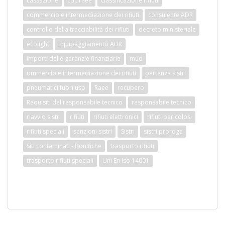
cassazione
cdc raee
classificazione rifiuti
commercio e intermediazione dei rifiuti
consulente ADR
controllo della tracciabilità dei rifiuti
decreto ministeriale
ecolight
Equipaggiamento ADR
importi delle garanzie finanziarie
mud
ommercio e intermediazione dei rifiuti
partenza sistri
pneumatici fuori uso
Raee
recupero
Requisiti del responsabile tecnico
responsabile tecnico
riavvio sistri
rifiuti
rifiuti elettronici
rifiuti pericolosi
rifiuti speciali
sanzioni sistri
Sistri
sistri proroga
Siti contaminati - Bonifiche
trasporto rifiuti
trasporto rifiuti speciali
Uni En Iso 14001