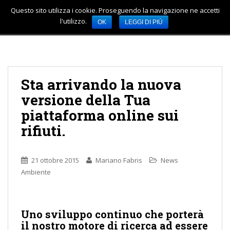
Questo sito utilizza i cookie. Proseguendo la navigazione ne accetti
TOGGLE
S
l'utilizzo.
OK
LEGGI DI PIÙ
k
i
p
t
o
Sta arrivando la nuova
m
versione della Tua
a
i
piattaforma online sui
n
rifiuti.
c
o
n
21 ottobre 2015
Mariano Fabris
News
t
Ambiente
e
n
t
Uno sviluppo continuo che porterà
il nostro motore di ricerca ad essere