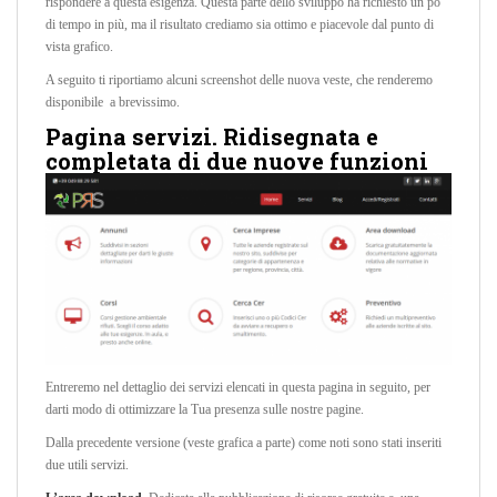
rispondere a questa esigenza. Questa parte dello sviluppo ha richiesto un pò
di tempo in più, ma il risultato crediamo sia ottimo e piacevole dal punto di
vista grafico.
A seguito ti riportiamo alcuni screenshot delle nuova veste, che renderemo
disponibile a brevissimo.
Pagina servizi. Ridisegnata e
completata di due nuove funzioni
Entreremo nel dettaglio dei servizi elencati in questa pagina in seguito, per
darti modo di ottimizzare la Tua presenza sulle nostre pagine.
Dalla precedente versione (veste grafica a parte) come noti sono stati inseriti
due utili servizi.