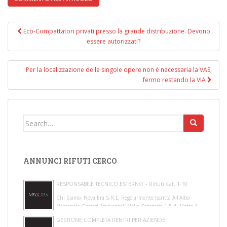
Eco-Compattatori privati presso la grande distribuzione. Devono
Navigazione post
essere autorizzati?
Per la localizzazione delle singole opere non è necessaria la VAS,
fermo restando la VIA
Search for:
ANNUNCI RIFUTI CERCO
RESPONSABILE TECNICO ESTERNO – Rifiuti Cat. 1-10
Chi Siamo: Nova Era S.r.l. Regolarmente Iscritta All'Albo
Nazionale Gestori Ambientali Nelle Categorie 1 E 4, Mette A
Disposizione Di Gestori E Pro...
GESTIONE COMPLETA RENTRI PER AZIENDE