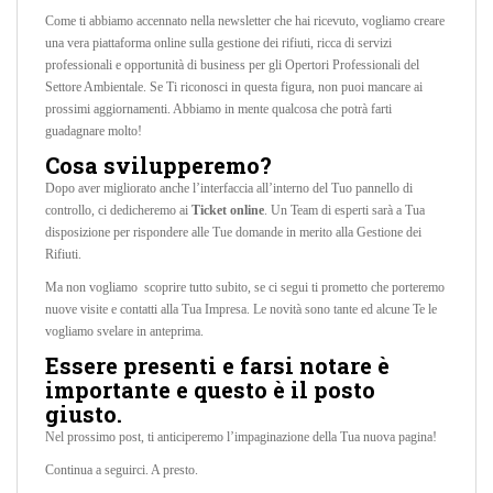
Come ti abbiamo accennato nella newsletter che hai ricevuto, vogliamo creare
una vera piattaforma online sulla gestione dei rifiuti, ricca di servizi
professionali e opportunità di business per gli Opertori Professionali del
Settore Ambientale. Se Ti riconosci in questa figura, non puoi mancare ai
prossimi aggiornamenti. Abbiamo in mente qualcosa che potrà farti
guadagnare molto!
Cosa svilupperemo?
Dopo aver migliorato anche l’interfaccia all’interno del Tuo pannello di
controllo, ci dedicheremo ai
Ticket online
. Un Team di esperti sarà a Tua
disposizione per rispondere alle Tue domande in merito alla Gestione dei
Rifiuti.
Ma non vogliamo scoprire tutto subito, se ci segui ti prometto che porteremo
nuove visite e contatti alla Tua Impresa. Le novità sono tante ed alcune Te le
vogliamo svelare in anteprima.
Essere presenti e farsi notare è
importante e questo è il posto
giusto.
Nel prossimo post, ti anticiperemo l’impaginazione della Tua nuova pagina!
Continua a seguirci. A presto.