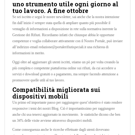
uno strumento utile ogni giorno al
tuo lavoro. A fine ottobre
Se sei iscritto e segui le nostre newsletter, sai anche che la nostra intenzione
fin dall’inizio è sempre stata quella di ampliare quanto più possibile il
ventaglio di informazioni a disposizione in rete sulla normativa inerente la
Gestione dei Rifiuti. Ricordiamo infatti che chiunque abbia le opportune
competenze e voglia collaborare attivamente con il Nostro Portale, può inviare
all’indirizzo email redazione@portalerifiutispeciali.it una richiesta di
informazioni in merito.
Oggi oltre ad aggiornare gli utenti iscritti, stiamo un pò per volta creando la
più completa e competente piattaforma online sui rifiuti, da cui accedere a
servizi e download gratuiti o a pagamento, ma sempre facendo attenzione a
promuovere quelle utili al tuo lavoro.
Compatibilità migliorata sui
dispositivi mobili
Un primo ed importante passo per raggiungere quest’obiettivo è stato rendere
responsive i temi dei nostri Blog. Ciò è importantissimo per raggiungere
anche chi usa tenersi aggiornato in movimento. le statistiche dicono che ben
un 34% delle visite avviene attraverso dispositivi mobili.
Come conseguenza anche le ricerche effettuate dagli utenti dovevano