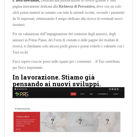
L’area download,
Dedicata alla pubblicazione di risorse gratuite e una
pagina interamente dedicata alla
Richiesta di
Preventivo,
dove con un solo
click potrai metterti in contatto con tutte le aziende iscritte, secondo i parametri
da Te impostati, ottimizzando il tempo dedicato alla ricerca di eventuali nuovi
fornitori.
Per un valutazione dell”impaginazione dei contenuti degli annunci, degli
annunci in Primo Piano, dei Form di contatto e delle pagine dei risultati di
ricerca, ti chiediamo solo ancora pochi giorni e potrai vederlo e valutarlo con i
Tuoi occhi.
Facci sapere cosa ne pensi nello spazio per i commenti… Il Tuo contributo
per Noi è importante.
In lavorazione. Stiamo già
pensando ai nuovi sviluppi.