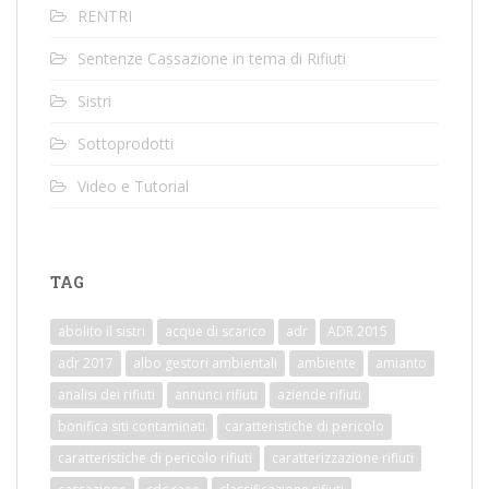
RENTRI
Sentenze Cassazione in tema di Rifiuti
Sistri
Sottoprodotti
Video e Tutorial
TAG
abolito il sistri
acque di scarico
adr
ADR 2015
adr 2017
albo gestori ambientali
ambiente
amianto
analisi dei rifiuti
annunci rifiuti
aziende rifiuti
bonifica siti contaminati
caratteristiche di pericolo
caratteristiche di pericolo rifiuti
caratterizzazione rifiuti